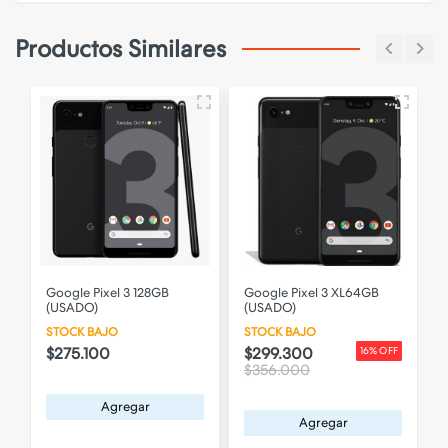
Productos Similares
Google Pixel 3 128GB
Google Pixel 3 XL64GB
(USADO)
(USADO)
STOCK BAJO
STOCK BAJO
$275.100
$299.300
F
16% OFF
$356.000
Agregar
Agregar