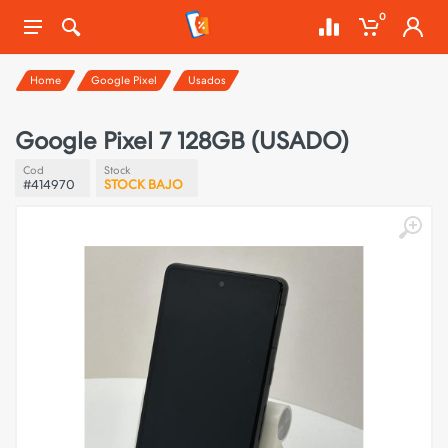
0
Home
Google Pixel
Usados
Google Pixel 7 128GB (USADO)
Cod
Stock
#414970
STOCK BAJO