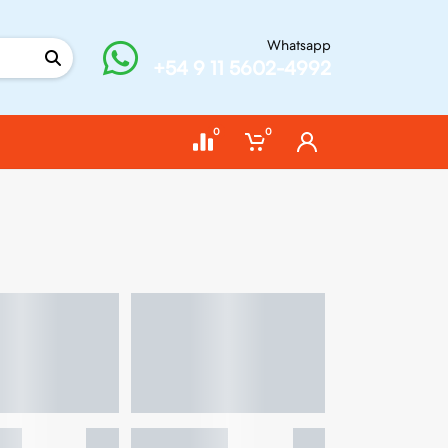
Whatsapp
+54 9 11 5602-4992
0
0