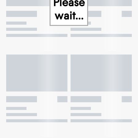
Please
wait...