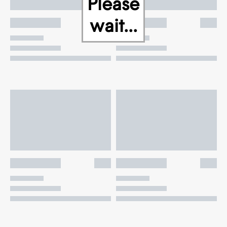
Please
wait...