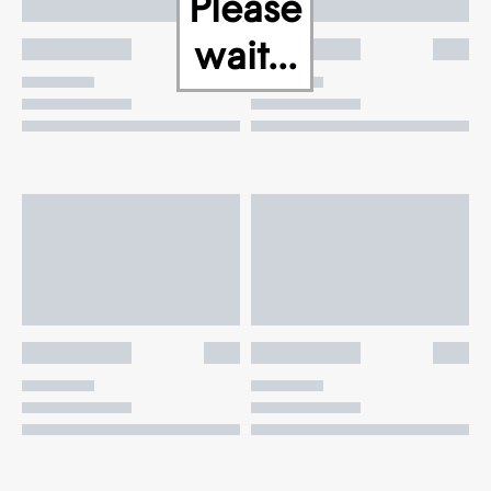
Please
wait...