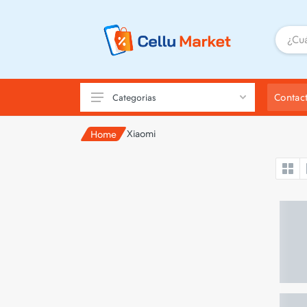
Contac
Categorias
Xiaomi
Home
Nuevos
Usados
Celulares Económicos
iPhone
Samsung
Motorola