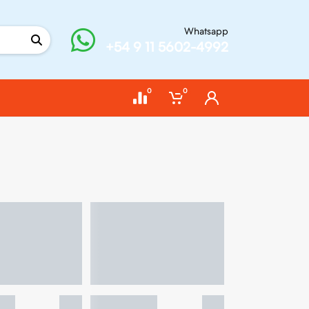
Whatsapp
+54 9 11 5602-4992
0
0